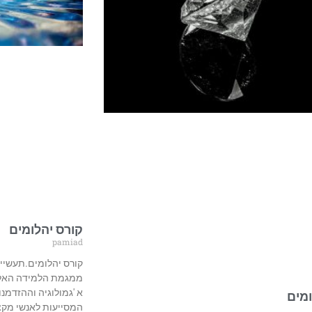
קורס יהלומים
pamiad
קורס יהלומים.תעשיי
ממגמת הלמידה האלקט
א 'גמולוגיה וההזדמנ
המסייעות לאנשי מקצ